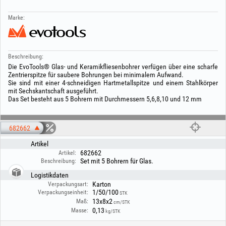
Marke:
Beschreibung:
Die EvoTools® Glas- und Keramikfliesenbohrer verfügen über eine scharfe
Zentrierspitze für saubere Bohrungen bei minimalem Aufwand.
Sie sind mit einer 4‑schneidigen Hartmetallspitze und einem Stahlkörper
mit Sechskantschaft ausgeführt.
Das Set besteht aus 5 Bohrern mit Durchmessern 5,6,8,10 und 12 mm
682662
Artikel
682662
Artikel:
Set mit 5 Bohrern für Glas.
Beschreibung:
Logistikdaten
Karton
Verpackungsart:
1/50/100
Verpackungseinheit:
STK
13x8x2
Maß:
cm/STK
0,13
Masse:
kg/STK