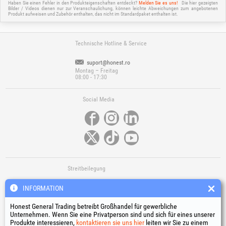
Haben Sie einen Fehler in den Produkteigenschaften entdeckt?
Melden Sie es uns!
Die hier gezeigten
Bilder / Videos dienen nur zur Veranschaulichung, können leichte Abweichungen zum angebotenen
Produkt aufweisen und Zubehör enthalten, das nicht im Standardpaket enthalten ist.
Technische Hotline & Service
suport@honest.ro
Montag – Freitag
08:00 - 17:30
Social Media
Streitbeilegung
INFORMATION
Honest General Trading betreibt Großhandel für gewerbliche
Unternehmen. Wenn Sie eine Privatperson sind und sich für eines unserer
Produkte interessieren,
kontaktieren sie uns hier
leiten wir Sie zu einem