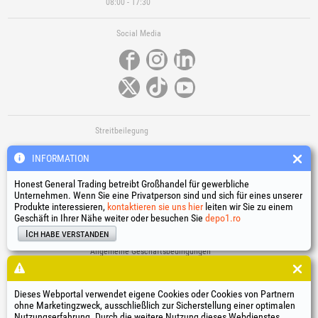
08:00 - 17:30
Social Media
Streitbeilegung
INFORMATION
Honest General Trading betreibt Großhandel für gewerbliche
Unternehmen. Wenn Sie eine Privatperson sind und sich für eines unserer
Produkte interessieren,
kontaktieren sie uns hier
leiten wir Sie zu einem
Geschäft in Ihrer Nähe weiter oder besuchen Sie
depo1.ro
Nützliche Links
Ich habe verstanden
Allgemeine Geschäftsbedingungen
Verarbeitung personenbezogener Daten
Cookie-Richtlinie
Identifikationsdaten des Unternehmens
Dieses Webportal verwendet eigene Cookies oder Cookies von Partnern
ohne Marketingzweck, ausschließlich zur Sicherstellung einer optimalen
Online-Streitbeilegung
Nutzungserfahrung. Durch die weitere Nutzung dieses Webdienstes