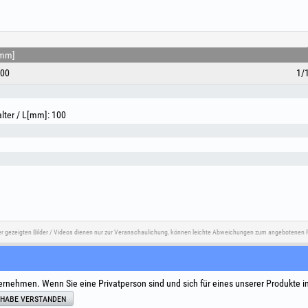
mm]
00
1/
alter / L[mm]: 100
er gezeigten Bilder / Videos dienen nur zur Veranschaulichung, können leichte Abweichungen zum angebotenen P
e
Social Media
Streitbeilegung
Nützliche L
ernehmen. Wenn Sie eine Privatperson sind und sich für eines unserer Produkte i
Allgemeine
 habe verstanden
Verarbeitu