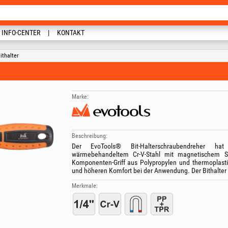
INFO-CENTER
KONTAKT
ithalter
Marke:
Beschreibung:
Der EvoTools® Bit-Halterschraubendreher hat
wärmebehandeltem Cr-V-Stahl mit magnetischem Sy
Komponenten-Griff aus Polypropylen und thermoplast
und höheren Komfort bei der Anwendung. Der Bithalter i
Merkmale: