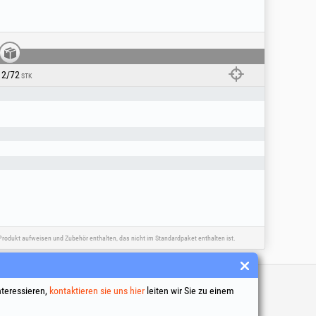
12/72
STK
rodukt aufweisen und Zubehör enthalten, das nicht im Standardpaket enthalten ist.
inks
nteressieren,
kontaktieren sie uns hier
leiten wir Sie zu einem
 Geschäftsbedingungen
ng personenbezogener Daten