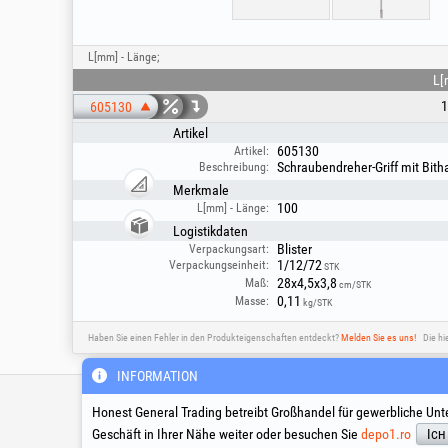
L[mm] - Länge;
L[
1
605130
Artikel
605130
Artikel:
Schraubendreher-Griff mit Bith
Beschreibung:
Merkmale
100
L[mm] - Länge:
Logistikdaten
Blister
Verpackungsart:
1/12/72
Verpackungseinheit:
STK
28x4,5x3,8
Maß:
cm/STK
0,11
Masse:
kg/STK
Haben Sie einen Fehler in den Produkteigenschaften entdeckt?
Melden Sie es uns!
Die hi
INFORMATION
Technische Hotline & Servic
Honest General Trading betreibt Großhandel für gewerbliche Unt
Geschäft in Ihrer Nähe weiter oder besuchen Sie
depo1.ro
Ich