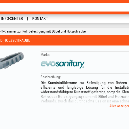
INFO-CENTER
KONTAKT
off-Klammer zur Rohrbefestigung mit Dübel und Holzschraube
ND HOLZSCHRAUBE
Marke:
Beschreibung:
Die Kunststoffklemme zur Befestigung von Rohren 
effiziente und langlebige Lösung für die Install
widerstandsfähigem Kunststoff gefertigt, sorgt die Kle
Rohre; das Befestigungssystem mit Dübel und Holzschrau
Verbunds. Durch das durchdachte Design ist eine schn
Zeit und Aufwand minimiert werden. Damit ist sie eine 
Alles anzeige
Lüftungssysteme oder Fluidverteiler-Netze. Verkauf je S
Von Kindern fernhalten!