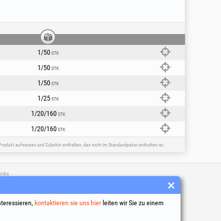
1/50
STK
1/50
STK
1/50
STK
1/25
STK
1/20/160
STK
1/20/160
STK
rodukt aufweisen und Zubehör enthalten, das nicht im Standardpaket enthalten ist.
inks
 Geschäftsbedingungen
ng personenbezogener Daten
nteressieren,
kontaktieren sie uns hier
leiten wir Sie zu einem
tlinie
tionsdaten des Unternehmens