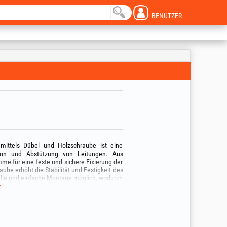
BENUTZER
mittels Dübel und Holzschraube ist eine
ation und Abstützung von Leitungen. Aus
mme für eine feste und sichere Fixierung der
be erhöht die Stabilität und Festigkeit des
elle und einfache Montage möglich, wodurch
praktische Option für Sanitärinstallationen,
n
tk.