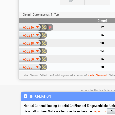
D[mm] - Durchmesser; T - Typ;
D[mm]
12
650246
16
650247
20
650248
24
650249
16
650250
20
650251
Haben Sie einen Fehler in den Produkteigenschaften entdeckt?
Melden Sie es uns!
Die hi
Technische Hotline & Servic
INFORMATION
Honest General Trading betreibt Großhandel für gewerbliche Unt
suport@honest.ro
Montag – Freitag
Geschäft in Ihrer Nähe weiter oder besuchen Sie
depo1.ro
Ich
08:00 - 17:30