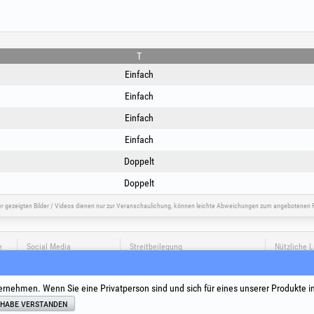
T
Einfach
Einfach
Einfach
Einfach
Doppelt
Doppelt
er gezeigten Bilder / Videos dienen nur zur Veranschaulichung, können leichte Abweichungen zum angebotenen P
e
Social Media
Streitbeilegung
Nützliche L
Allgemeine
Verarbeitu
ernehmen. Wenn Sie eine Privatperson sind und sich für eines unserer Produkte i
Cookie-Rich
 habe verstanden
Identifika