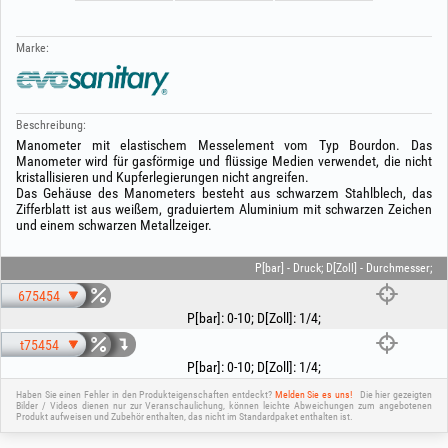
Marke:
Beschreibung:
Manometer mit elastischem Messelement vom Typ Bourdon. Das
Manometer wird für gasförmige und flüssige Medien verwendet, die nicht
kristallisieren und Kupferlegierungen nicht angreifen.
Das Gehäuse des Manometers besteht aus schwarzem Stahlblech, das
Zifferblatt ist aus weißem, graduiertem Aluminium mit schwarzen Zeichen
und einem schwarzen Metallzeiger.
P[bar] - Druck; D[Zoll] - Durchmesser;
675454
P[bar]
:
0-10
;
D[Zoll]
:
1/4
;
t75454
P[bar]
:
0-10
;
D[Zoll]
:
1/4
;
Haben Sie einen Fehler in den Produkteigenschaften entdeckt?
Melden Sie es uns!
Die hier gezeigten
Bilder / Videos dienen nur zur Veranschaulichung, können leichte Abweichungen zum angebotenen
Produkt aufweisen und Zubehör enthalten, das nicht im Standardpaket enthalten ist.