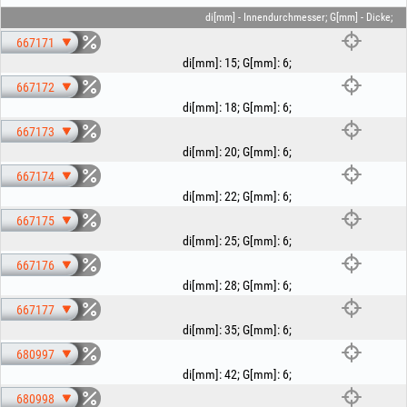
di[mm] - Innendurchmesser; G[mm] - Dicke;
667171
di[mm]
:
15
;
G[mm]
:
6
;
667172
di[mm]
:
18
;
G[mm]
:
6
;
667173
di[mm]
:
20
;
G[mm]
:
6
;
667174
di[mm]
:
22
;
G[mm]
:
6
;
667175
di[mm]
:
25
;
G[mm]
:
6
;
667176
di[mm]
:
28
;
G[mm]
:
6
;
667177
di[mm]
:
35
;
G[mm]
:
6
;
680997
di[mm]
:
42
;
G[mm]
:
6
;
680998