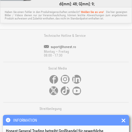
di[mm]
:
48
;
G[mm]
:
9
;
Haben Sie einen Fehler in den Produkteigenschaften entdeckt?
Melden Sie es uns!
Die hier gezeigten
Bilder / Videos dienen nur zur Veranschaulichung, können leichte Abweichungen zum angebotenen
Produkt aufweisen und Zubehör enthalten, das nicht im Standardpaket enthalten ist.
Technische Hotline & Service
suport@honest.ro
Montag – Freitag
08:00 - 17:30
Social Media
Streitbeilegung
INFORMATION
Honest General Trading betreibt Großhandel für gewerbliche