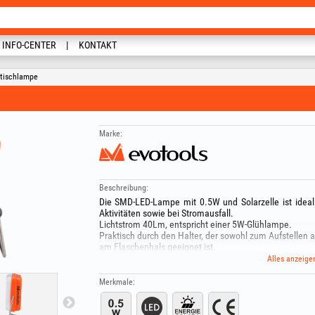
INFO-CENTER
KONTAKT
btischlampe
Marke:
Beschreibung:
Die SMD-LED-Lampe mit 0.5W und Solarzelle ist ideal
Aktivitäten sowie bei Stromausfall.
Lichtstrom 40Lm, entspricht einer 5W-Glühlampe.
Praktisch durch den Halter, der sowohl zum Aufstellen
am Flaschenhals geeignet ist.
Die Lampe verfügt über eine 0.33 Watt-Solarzelle,
Alles anzeige
werden kann, sowie über einen integrierten 400mAh Li
Sie kann auf 2 Beleuchtungsstufen eingestellt werden
Merkmale:
Betriebsstunden. Die Ladezeit mit Solarenergie beträgt 
Lebensdauer der LED: 50.000 h.