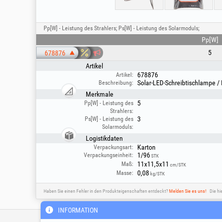
Pp[W] - Leistung des Strahlers; Ps[W] - Leistung des Solarmoduls;
Pp[W]
5
678876
Artikel
678876
Artikel:
Solar-LED-Schreibtischlampe / 
Beschreibung:
Merkmale
5
Pp[W] - Leistung des
Strahlers:
3
Ps[W] - Leistung des
Solarmoduls:
Logistikdaten
Karton
Verpackungsart:
1/96
Verpackungseinheit:
STK
11x11,5x11
Maß:
cm/STK
0,08
Masse:
kg/STK
Haben Sie einen Fehler in den Produkteigenschaften entdeckt?
Melden Sie es uns!
Die hi
INFORMATION
Technische Hotline & Servic