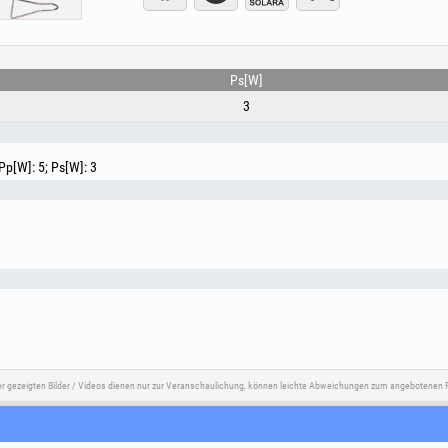
Schließen Sie das Produkt nicht an eine 220V-Stromq
geladen. Von Kindern fernhalten! Enthält Kleinteile, 
Von Feuer fernhalten! Die Umgebungstemperatur darf 
das Produkt nicht in explosionsgefährdeten Bereichen. 
DEEE-Sammel- und Recyclingstellen ab.
Ps[W]
3
Pp[W]: 5; Ps[W]: 3
er gezeigten Bilder / Videos dienen nur zur Veranschaulichung, können leichte Abweichungen zum angebotenen P
e
Social Media
Streitbeilegung
Nützliche L