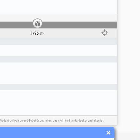
uelle an. Es wird nur über das Solarpanel
die entfernt und verschluckt werden können!
40 Grad nicht überschreiten. Verwenden Sie
Geben Sie das Produkt nur bei autorisierten
1/96
STK
rodukt aufweisen und Zubehör enthalten, das nicht im Standardpaket enthalten ist.
inks