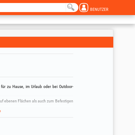
BENUTZER
 für zu Hause, im Urlaub oder bei Outdoor-
 auf ebenen Flächen als auch zum Befestigen
 sodass sie ohne Netzstromquelle geladen
n
FePO4-Akku.
, 50% oder 100%, und bietet damit 6 bzw. 3
ca. 7 h.